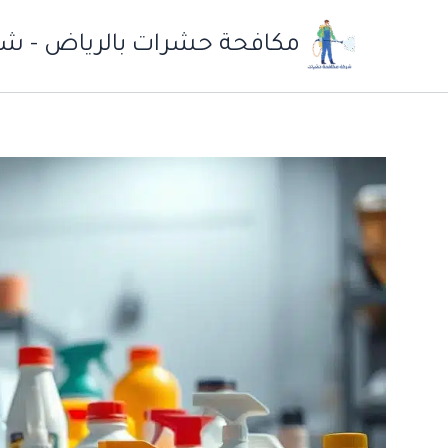
خطي
لى
مكافحة حشرات بالرياض - شر
لمحتوى