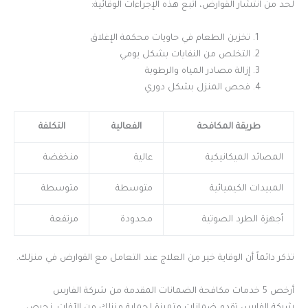
لحد من انتشار القوارض، اتبع هذه الإجراءات الوقائية:
تخزين الطعام في حاويات محكمة الإغلاق
التخلص من النفايات بشكل يومي
إزالة مصادر المياه والرطوبة
فحص المنزل بشكل دوري
طريقة المكافحة
الفعالية
التكلفة
المصائد الميكانيكية
عالية
منخفضة
المبيدات الكيميائية
متوسطة
متوسطة
أجهزة الطرد الصوتية
محدودة
مرتفعة
تذكر دائماً أن الوقاية خير من العلاج عند التعامل مع القوارض في منزلك.
أرخص 5 خدمات مكافحة الضمانات المقدمة من شركة الفارس
شركة الفارس تقدم ضمانات متميزة لحماية منزلك من الآفات. نحرص