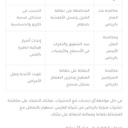
مكافحة عث
المحافظة على نظافة
التسبب في
الغبار
المنزل وغسل الأقمشة
مشاكل صحية
بالرياض
بانتظام
كالربو والحساسية
ومكافحة
إحداث أضرار
النمل
سد الشقوق والثغرات
هيكلية خطيرة
الأبيض
في الأسطح والأرضيات
بالمبنى
بالرياض
مكافحة
الحفاظ على نظافة
تلويث الأغذية ونقل
الصراصير
المطبخ وتخزين الطعام
الأمراض
بالرياض
بشكل صحيح
في حال مواجهة أي تحديات مع الحشرات، يمكنك الاعتماد على مكافحة
حشرات منزلية بالرياض من شركة الفارس. سنقوم بالتعامل مع
المشكلة بكفاءة وفعالية للحفاظ على بيئتك.