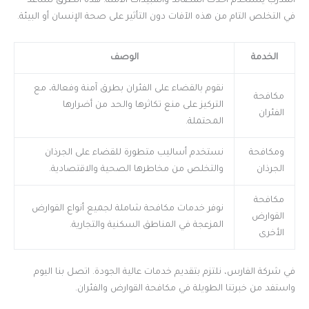
المدرب يستخدم أحدث المصائد والمبيدات الآمنة. هذه الطرق تساعد
في التخلص التام من هذه الآفات دون التأثير على صحة الإنسان أو البيئة.
الخدمة
الوصف
نقوم بالقضاء على الفئران بطرق آمنة وفعالة، مع
مكافحة
التركيز على منع تكاثرها والحد من أضرارها
الفئران
المحتملة.
ومكافحة
نستخدم أساليب متطورة للقضاء على الجرذان
الجرذان
والتخلص من مخاطرها الصحية والاقتصادية.
مكافحة
نوفر خدمات مكافحة شاملة لجميع أنواع القوارض
القوارض
المزعجة في المناطق السكنية والتجارية.
الأخرى
في شركة الفارس، نلتزم بتقديم خدمات عالية الجودة. اتصل بنا اليوم
واستفد من خبرتنا الطويلة في مكافحة القوارض والفئران.