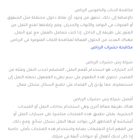
مكافحة الذباب والناموس الرياض
بالإضافة إلى ذلك، تحقق من وجود أي نقاط دخول محتملة مثل الشقوق
أو الفجوات في النوافذ والأبواب والجدران، وقم بإغلاقها لمنع النمل من
العثور على طريقه إلى الداخل. إذا كنت تتعامل بالفعل مع غزو النمل،
فهناك العديد من الحلول الفعالة لمكافحة الآفات المتوفرة في الرياض
.
مكافحة حشرات الرياض
شركة رش حشرات الرياض
أحد الخيارات هو استخدام طُعم النمل، المصمم لجذب النمل وقتله من
المصدر. تحتوي هذه الطعوم على سم بطيء المفعول يحمله النمل إلى
مستعمرته، مما يؤدي إلى القضاء على جميع السكان بشكل فعال
.
أفضل شركة رش حشرات الرياض
هناك طريقة فعالة أخرى وهي استخدام بخاخات النمل أو المبيدات
الحشرية. يمكن تطبيق هذه المنتجات مباشرة على مسارات النمل أو
أعشاشه أو المناطق التي يتواجد فيها النمل بشكل شائع. ومع ذلك،
من المهم اتباع التعليمات بعناية واستخدام هذه المنتجات بأمان، خاصة
إذا كان لديك أطفال أو حيوانات أليفة في منزلك
.