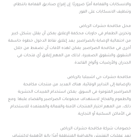
والانسكابات والقمامة أمرًا ضروريًا. إن إفراغ صناديق القمامة بانتظام،
وتنظيف الانسكابات على الفور
.
محل مكافحة حشرات الرياض
وتخزين الطعام في حاويات محكمة الإغلاق يمكن أن يقلل بشكل كبير
من احتمالية الإصابة بالصراصير. يعد إغلاق نقاط الدخول خطوة حاسمة
أخرى في مكافحة الصراصير. يمكن لهذه الآفات أن تضغط من خلال
الشقوق والشقوق الصغيرة، لذلك من المهم إغلاق أي فتحات في
الجدران والأرضيات وألواح القاعدة
.
مكافحة حشرات حي اشبيليا بالرياض
بالإضافة إلى التدابير الوقائية، هناك العديد من منتجات مكافحة
الصراصير المتوفرة في السوق. يمكن استخدام المبيدات الحشرية
والطعوم والفخاخ لاستهداف مجموعات الصراصير والقضاء عليها. ومع
ذلك، من المهم اختيار المنتجات الآمنة والفعالة والمعتمدة للاستخدام
في الأماكن السكنية أو التجارية
.
خصومات شركة مكافحة حشرات الرياض
تعد عمليات التفتيش والمراقبة المنتظمة أمرًا بالغ الأهمية لاكتشاف