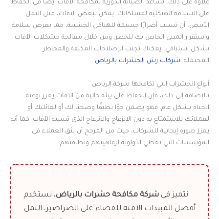
علاوة على ذلك، تساعد الصيانة الدورية لمكافحة الآفات أيضًا في الحفاظ
على السلامة الهيكلية لممتلكاتك. يمكن لبعض الآفات، مثل النمل
الأبيض، أن تسبب أضرارًا جسيمة للهياكل الخشبية، مما يعرض سلامة
واستقرار المبنى الخاص بك للخطر. ومن خلال معالجة مشكلات الآفات
بشكل استباقي، يمكنك تجنب الإصلاحات المكلفة والمخاطر
المحتملة
.
شركات رش الحشرات بالرياض
أنواع الحشرات التي تكافحها شركة الرياض
بالإضافة إلى ذلك، فإن الحفاظ على بيئة خالية من الآفات يعزز نوعية
الحياة بشكل عام. فهو يضمن جوًا نظيفًا وصحيًا لك أو لعائلتك أو
لعملائك للاستمتاع به دون الانزعاج والانزعاج الذي تسببه الآفات. كما أنه
يعزز صورة إيجابية للشركات، حيث من المرجح أن يثق العملاء في
المؤسسات التي تعطي الأولوية لرفاهيتهم ونظافتهم
.
نتميز في
شركة مكافحة حشرات بالرياض
، نستخدم
أفضل المبيدات الآمنة للقضاء على الصراصير، النمل