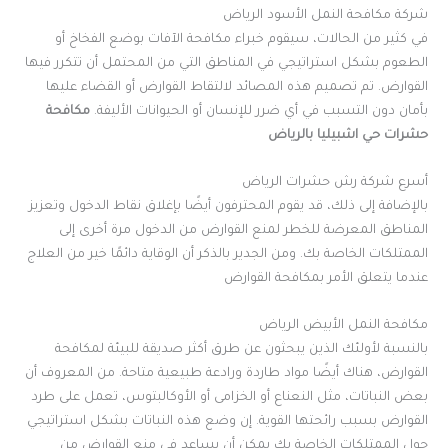
شركة مكافحة النمل الأسود الرياض
في كثير من الحالات، سيقوم خبراء مكافحة الآفات بوضع الفخاخ أو
الطعوم بشكل استراتيجي في المناطق التي من المحتمل أن تتكرر فيها
القوارض. تم تصميم هذه المصائد لالتقاط القوارض أو القضاء عليها
بأمان دون التسبب في أي ضرر للإنسان أو الحيوانات الأليفة
.
مكافحة
حشرات حي اشبيليا بالرياض
أسرع شركة رش حشرات الرياض
بالإضافة إلى ذلك، قد يقوم المحترفون أيضًا بإغلاق نقاط الدخول وتعزيز
المناطق المعرضة للخطر لمنع القوارض من الدخول مرة أخرى إلى
الممتلكات الخاصة بك. ومن الجدير بالذكر أن الوقاية دائمًا خير من العلاج
عندما يتعلق الأمر بمكافحة القوارض
مكافحة النمل الأبيض الرياض
بالنسبة لأولئك الذين يبحثون عن طرق أكثر صديقة للبيئة لمكافحة
القوارض، هناك أيضًا مواد طاردة ورادعة طبيعية متاحة. من المعروف أن
بعض النباتات، مثل النعناع أو الخزامى أو الأوكالبتوس، تعمل على طرد
القوارض بسبب رائحتها القوية. إن وضع هذه النباتات بشكل استراتيجي
حول الممتلكات الخاصة بك يمكن أن يساعد في منع القوارض من