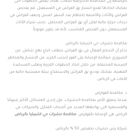
بالإضافة إلى المكافحة الاحترافية للآفات، هناك بعض الخطوات التي
يمكنك اتخاذها لمنع انتشار بق الفراش في المستقبل. قم بفحص
الفراش والأثاث والأمتعة بانتظام عند السفر. اغسل وجفف الفراش في
درجات حرارة عالية لقتل أي بق الفراش المحتمل. تجنب شراء الأثاث
المستعمل دون الفحص المناسب، لأنه قد يكون موبوءاً
.
مكافحة حشرات حي اشبيليا بالرياض
تذكر أن التحكم الفعال في بق الفراش يتطلب اتباع نهج شامل. من
الضروري معالجة الإصابة على الفور لتجنب المزيد من الانتشار والمخاطر
الصحية المحتملة. من خلال اتخاذ الخطوات اللازمة وطلب المساعدة
المهنية، يمكنك توديع بق الفراش والاستمتاع ببيئة معيشية خالية من
الآفات في الرياض
.
د. مكافحة القوارض
عندما يتعلق الأمر بمكافحة الحشرات، فإن إحدى المشاكل الأكثر شيوعًا
والمستمرة التي يواجهها العديد من أصحاب المنازل والشركات في
الرياض هي الإصابة بالقوارض
.
مكافحة حشرات حي اشبيليا بالرياض
شركة رش حشرات تخفيض 50 % بالرياض