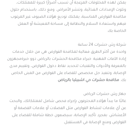
يمكن لهذه المخلوقات المزعجة أن تسبب أضرارًا كبيرة للممتلكات،
وتلوث الإمدادات الغذائية، وتنشر الأمراض. ومع ذلك، باستخدام حلول
مكافحة القوارض المناسبة، يمكنك توديع هؤلاء الضيوف غير المرغوب
فيهم واستعادة السلام والنظافة إلى مساحة المعيشة أو العمل
الخاصة بك
.
شركة رش حشرات 24 ساعة
واحدة من أكثر الطرق فعالية لمكافحة القوارض هي من خلال خدمات
إبادة الآفات المهنية. خبراء مكافحة الحشرات بالرياض ذوو خبرةمجهزون
بالمعرفة والأدوات والتقنيات لتحديد نقاط دخول القوارض، وتقييم مدى
الإصابة، وتنفيذ حل مخصص للقضاء على القوارض من المبنى الخاص
بك
.
مكافحة حشرات حي اشبيليا بالرياض
جهاز رش حشرات الرياض
غالبًا ما يبدأ هؤلاء المحترفون بإجراء فحص شامل لممتلكاتك، والبحث
عن أي علامات لنشاط القوارض مثل الفضلات أو علامات القضمة أو
الأعشاش. بمجرد تأكيد الإصابة، سيضعون خطة شاملة للقضاء على
القوارض ومنع الإصابة في المستقبل
.