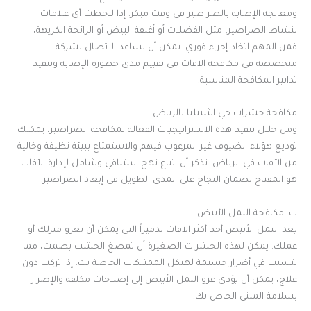
ومعالجة الإصابة بالصراصير في وقت مبكر. إذا لاحظت أي علامات
لنشاط الصراصير، مثل الفضلات أو أغلفة البيض أو الرائحة الكريهة،
فمن المهم اتخاذ إجراء فوري. يمكن أن يساعد الاتصال بشركة
متخصصة في مكافحة الآفات في تقييم مدى خطورة الإصابة وتنفيذ
تدابير المكافحة المناسبة
.
مكافحة حشرات حي اشبيليا بالرياض
ومن خلال تنفيذ هذه الاستراتيجيات الفعالة لمكافحة الصراصير، يمكنك
توديع هؤلاء الضيوف غير المرغوب فيهم والاستمتاع ببيئة نظيفة وخالية
من الآفات في الرياض. تذكر أن اتباع نهج استباقي وشامل لإدارة الآفات
هو المفتاح لضمان النجاح على المدى الطويل في إبعاد الصراصير
.
ب. مكافحة النمل الأبيض
يعد النمل الأبيض أحد أكثر الآفات تدميراً التي يمكن أن تغزو منزلك أو
عملك. يمكن لهذه الحشرات الصغيرة أن تمضغ الخشب بصمت، مما
يتسبب في أضرار جسيمة لهيكل الممتلكات الخاصة بك. إذا تركت دون
علاج، يمكن أن يؤدي غزو النمل الأبيض إلى إصلاحات مكلفة والإضرار
بسلامة المبنى الخاص بك
.