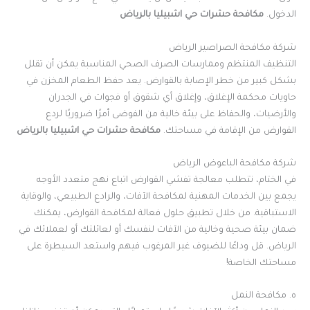
الدخول
.
مكافحة حشرات حي اشبيليا بالرياض
شركة مكافحة الصراصير الرياض
التنظيف المنتظم وممارسات الصرف الصحي المناسبة يمكن أن تقلل
بشكل كبير من خطر الإصابة بالقوارض. يعد حفظ الطعام المخزن في
حاويات محكمة الإغلاق، وإغلاق أي شقوق أو فجوات في الجدران
والأرضيات، والحفاظ على بيئة خالية من الفوضى أمرًا ضروريًا لردع
القوارض من الإقامة في مساحتك
.
مكافحة حشرات حي اشبيليا بالرياض
شركة مكافحة الباعوض الرياض
في الختام، تتطلب معالجة تفشي القوارض اتباع نهج متعدد الأوجه
يجمع بين الخدمات المهنية لمكافحة الآفات، والرادع الطبيعي، والوقاية
الاستباقية. من خلال تطبيق حلول فعالة لمكافحة القوارض، يمكنك
ضمان بيئة صحية وخالية من الآفات لنفسك أو لعائلتك أو لعملائك في
الرياض. قل وداعًا للضيوف غير المرغوب فيهم واستعد السيطرة على
مساحتك الخاصة
!
ه. مكافحة النمل