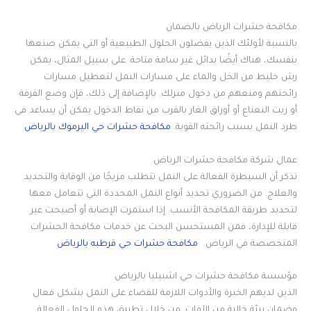
مكافحة حشرات الرياض بالضمان
بالنسبة لأولئك الذين يفضلون الحلول الطبيعية أو التي يمكن صنعها
بنفسك، هناك أيضًا بدائل غير سامة متاحة. على سبيل المثال، يمكن
رش خليط من الخل والماء على مسارات النمل لتعطيل مسارات
رائحتهم ومنعهم من دخول منزلك. بالإضافة إلى ذلك، فإن وضع القرفة
أو زيت النعناع أو أوراق الغار بالقرب من نقاط الدخول يمكن أن يساعد في
طرد النمل بسبب رائحته القوية
.
مكافحة حشرات حي اليرموك بالرياض
عمال شركة مكافحة حشرات الرياض
تذكر أن السيطرة الفعالة على النمل تتطلب مزيجًا من الوقاية والتحديد
والعلاج. من الضروري تحديد أنواع النمل المحددة التي تتعامل معها
لتحديد طريقة المكافحة الأنسب. إذا استمرت الإصابة أو أصبحت غير
قابلة للإدارة، فمن المستحسن البحث عن خدمات مكافحة الحشرات
المتخصصة في الرياض
.
مكافحة حشرات حي قرطبه بالرياض
مؤسسة
مكافحة حشرات حي اشبيليا بالرياض
الذين لديهم الخبرة والأدوات اللازمة للقضاء على النمل بشكل فعال
وضمان بيئة خالية من الآفات. من خلال تطبيق هذه الحلول الفعالة