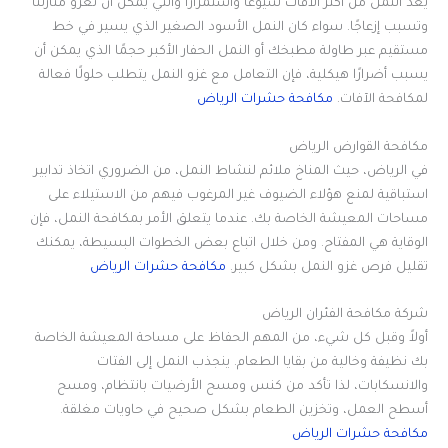
يعد النمل من أكثر الآفات شيوعًا واستمرارًا والتي يمكن أن تغزو منازلنا
وتسبب إزعاجًا. سواء كان النمل الأسود الصغير الذي يسير في خط
مستقيم عبر طاولة مطبخك أو النمل الحفار الأكبر حجمًا الذي يمكن أن
يسبب أضرارًا هيكلية، فإن التعامل مع غزو النمل يتطلب حلولًا فعالة
لمكافحة الآفات
.
مكافحة حشرات الرياض
مكافحة القوارض الرياض
في الرياض، حيث المناخ ملائم لنشاط النمل، من الضروري اتخاذ تدابير
استباقية لمنع هؤلاء الضيوف غير المرغوب فيهم من الاستيلاء على
مساحات المعيشة الخاصة بك. عندما يتعلق الأمر بمكافحة النمل، فإن
الوقاية هي المفتاح. ومن خلال اتباع بعض الخطوات البسيطة، يمكنك
تقليل فرص غزو النمل بشكل كبير
.
مكافحة حشرات الرياض
شركة مكافحة الفئران الرياض
أولاً وقبل كل شيء، من المهم الحفاظ على مساحة المعيشة الخاصة
بك نظيفة وخالية من بقايا الطعام. ينجذب النمل إلى الفتات
والانسكابات، لذا تأكد من كنس ومسح الأرضيات بانتظام، ومسح
أسطح العمل، وتخزين الطعام بشكل صحيح في حاويات مغلقة
.
مكافحة حشرات الرياض