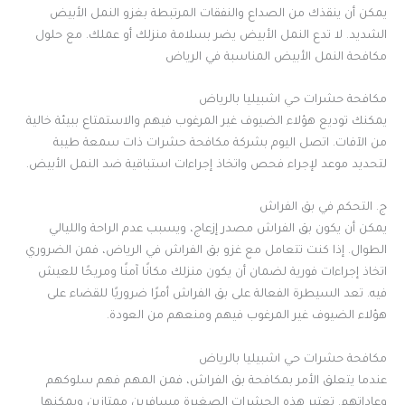
يمكن أن ينقذك من الصداع والنفقات المرتبطة بغزو النمل الأبيض
الشديد. لا تدع النمل الأبيض يضر بسلامة منزلك أو عملك. مع حلول
مكافحة النمل الأبيض المناسبة في الرياض
مكافحة حشرات حي اشبيليا بالرياض
يمكنك توديع هؤلاء الضيوف غير المرغوب فيهم والاستمتاع ببيئة خالية
من الآفات. اتصل اليوم بشركة مكافحة حشرات ذات سمعة طيبة
لتحديد موعد لإجراء فحص واتخاذ إجراءات استباقية ضد النمل الأبيض
.
ج. التحكم في بق الفراش
يمكن أن يكون بق الفراش مصدر إزعاج، ويسبب عدم الراحة والليالي
الطوال. إذا كنت تتعامل مع غزو بق الفراش في الرياض، فمن الضروري
اتخاذ إجراءات فورية لضمان أن يكون منزلك مكانًا آمنًا ومريحًا للعيش
فيه. تعد السيطرة الفعالة على بق الفراش أمرًا ضروريًا للقضاء على
هؤلاء الضيوف غير المرغوب فيهم ومنعهم من العودة
.
مكافحة حشرات حي اشبيليا بالرياض
عندما يتعلق الأمر بمكافحة بق الفراش، فمن المهم فهم سلوكهم
وعاداتهم. تعتبر هذه الحشرات الصغيرة مسافرين ممتازين ويمكنها